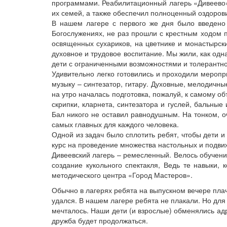
программами. Реабилитационный лагерь «Дивеево»
их семей, а также обеспечил полноценный оздоров
В нашем лагере с первого же дня было введено 
Богослужениях, не раз прошли с крестным ходом п
освященных сухариков, на цветнике и монастырски
духовное и трудовое воспитание. Мы жили, как од
дети с ограниченными возможностями и толерантное
Удивительно легко готовились и проходили меропр
музыку – синтезатор, гитару. Духовные, мелодичны
на утро началась подготовка, пожалуй, к самому 
скрипки, кларнета, синтезатора и гуслей, бальны
Бал никого не оставил равнодушным. На тонком, о
самых главных для каждого человека.
Одной из задач было сплотить ребят, чтобы дети и
курс на проведение множества настольных и подви
Дивеевский лагерь – ремесленный. Велось обучени
создание кукольного спектакля, Ведь те навыки,
методического центра «Город Мастеров».
Обычно в лагерях ребята на выпускном вечере плачут
удался. В нашем лагере ребята не плакали. Но для 
мечталось. Наши дети (и взрослые) обменялись ад
дружба будет продолжаться.