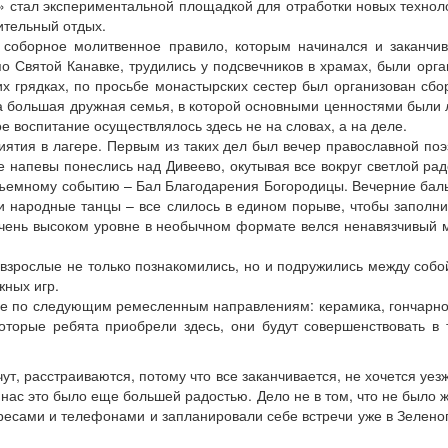
 стал экспериментальной площадкой для отработки новых технол
ительный отдых.
соборное молитвенное правило, которым начинался и заканчив
о Святой Канавке, трудились у подсвечников в храмах, были ор
х грядках, по просьбе монастырских сестер был организован сбор
на большая дружная семья, в которой основными ценностями были
 воспитание осуществлялось здесь не на словах, а на деле.
иятия в лагере. Первым из таких дел был вечер православной по
е напевы понеслись над Дивеево, окутывая все вокруг светлой ра
объемному событию – Бал Благодарения Богородицы. Вечерние ба
е и народные танцы – все слилось в едином порыве, чтобы заполни
чень высоком уровне в необычном формате велся ненавязчивый м
 взрослые не только познакомились, но и подружились между собой
жных игр.
е по следующим ремесленным направлениям: керамика, гончарное
 которые ребята приобрели здесь, они будут совершенствовать в
, расстраиваются, потому что все заканчивается, не хочется уезжа
нас это было еще большей радостью. Дело не в том, что не было ж
ресами и телефонами и запланировали себе встречи уже в Зелено