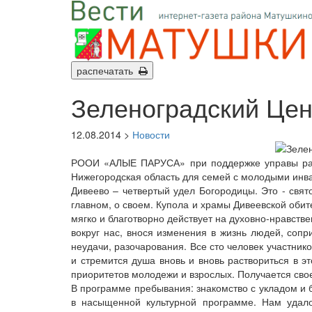
распечатать
Зеленоградский Цен
12.08.2014 >
Новости
РООИ «АЛЫЕ ПАРУСА» при поддержке управы райо
Нижегородская область для семей с молодыми инв
Дивеево – четвертый удел Богородицы. Это - свят
главном, о своем. Купола и храмы Дивеевской обит
мягко и благотворно действует на духовно-нравств
вокруг нас, внося изменения в жизнь людей, сопр
неудачи, разочарования. Все сто человек участник
и стремится душа вновь и вновь раствориться в э
приоритетов молодежи и взрослых. Получается свое
В программе пребывания: знакомство с укладом и 
в насыщенной культурной программе. Нам удало