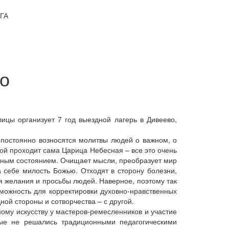
ГА
во
ы организует 7 год выездной лагерь в Дивеево,
ь постоянно возносятся молитвы людей о важном, о
рой проходит сама Царица Небесная – все это очень
остным состоянием. Очищает мысли, преобразует мир
а себе милость Божью. Отходят в сторону болезни,
ся желания и просьбы людей. Наверное, поэтому так
зможность для корректировки духовно-нравственных
ой стороны и сотворчества – с другой.
ому искусству у мастеров-ремесленников и участие
рые не решались традиционными педагогическими