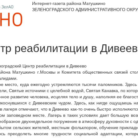
Интернет-газета района Матушкино
ЗЕЛЕНОГРАДСКОГО АДМИНИСТРАТИВНОГО ОКРУ
тр реабилитации в Дивее
на Матушкино г.Москвы и Комитета общественных связей столиц
алидами.
ое место, куда ежегодно устремляются тысячи паломников. Здес
ели, Святые источники с целебной водой, Святая Канавка, по кото
енное развитие человека, исцеляя тело и душу, наполняя ее благ
икоснувшихся с Дивеевским чудом. Здесь, как нигде ощущаешь н
ов лагеря отмечают, что в Дивеево как-то очень быстро исполняют
том заповедном месте. Лагерь в таких условиях дает большую во
образное двухнедельное погружение в атмосферу духовности с одн
бытом сельских жителей, местным фольклором, обучение прикладн
сь преодолеть многие трудности социальной адаптации, кото