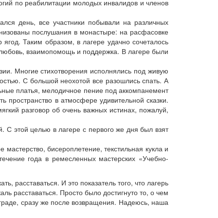
огий по реабилитации молодых инвалидов и членов
ался день, все участники побывали на различных
ганизованы послушания в монастыре: на расфасовке
 ягод. Таким образом, в лагере удачно сочеталось
 любовь, взаимопомощь и поддержка. В лагере были
эзии. Многие стихотворения исполнялись под живую
достью. С большой неохотой все разошлись спать. А
льные платья, мелодичное пение под аккомпанемент
ть пространство в атмосфере удивительной сказки.
ягкий разговор об очень важных истинах, пожалуй,
. С этой целью в лагере с первого же дня был взят
 мастерство, бисероплетение, текстильная кукла и
 течение года в ремесленных мастерских «Учебно-
ть, расставаться. И это показатель того, что лагерь
аль расставаться. Просто было достигнуто то, о чем
граде, сразу же после возвращения. Надеюсь, наша