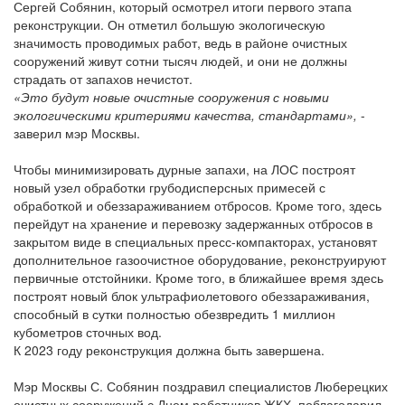
Сергей Собянин, который осмотрел итоги первого этапа
реконструкции. Он отметил большую экологическую
значимость проводимых работ, ведь в районе очистных
сооружений живут сотни тысяч людей, и они не должны
страдать от запахов нечистот.
«Это будут новые очистные сооружения с новыми
экологическими критериями качества, стандартами»,
-
заверил мэр Москвы.
Чтобы минимизировать дурные запахи, на ЛОС построят
новый узел обработки грубодисперсных примесей с
обработкой и обеззараживанием отбросов. Кроме того, здесь
перейдут на хранение и перевозку задержанных отбросов в
закрытом виде в специальных пресс-компакторах, установят
дополнительное газоочистное оборудование, реконструируют
первичные отстойники. Кроме того, в ближайшее время здесь
построят новый блок ультрафиолетового обеззараживания,
способный в сутки полностью обезвредить 1 миллион
кубометров сточных вод.
К 2023 году реконструкция должна быть завершена.
Мэр Москвы С. Собянин поздравил специалистов Люберецких
очистных сооружений с Днем работников ЖКХ, поблагодарил