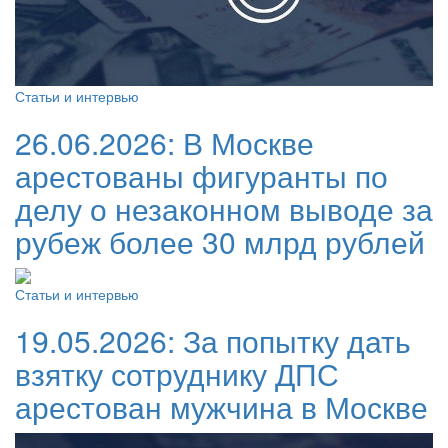
Статьи и интервью
26.06.2026:
В Москве
арестованы фигуранты по
делу о незаконном выводе за
рубеж более 30 млрд рублей
Статьи и интервью
19.05.2026:
За попытку дать
взятку сотруднику ДПС
арестован мужчина в Москве