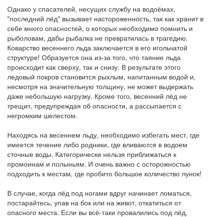
Однако у спасателей, несущих службу на водоёмах,
"последний лёд" вызывает настороженность, так как хранит в
себе много опасностей, о которых необходимо помнить и
рыболовам, дабы рыбалка не превратилась в трагедию.
Коварство весеннего льда заключается в его игольчатой
структуре! Образуется она из-за того, что таяние льда
происходит как сверху, так и снизу. В результате этого
ледовый покров становится рыхлым, напитанным водой и,
несмотря на значительную толщину, не может выдержать
даже небольшую нагрузку. Кроме того, весенний лёд не
трещит, предупреждая об опасности, а рассыпается с
негромким шелестом.
Находясь на весеннем льду, необходимо избегать мест, где
имеется течение либо родники, где вливаются в водоем
сточные воды. Категорически нельзя приближаться к
промоинам и полыньям. И очень важно с осторожностью
подходить к местам, где пробито большое количество лунок!
В случае, когда лёд под ногами вдруг начинает ломаться,
постарайтесь, упав на бок или на живот, откатиться от
опасного места. Если вы всё-таки провалились под лёд,