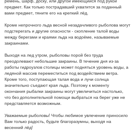
ремень, шарф, доску, или другой имеющийся под рукой
предмет. Как только пострадавший ухватится за поданный
вами предмет, тяните его на крепкий лёд.
Кроме непрочного льда весной незадачливого рыболова могут
подстерегать и другие опасности - скопление талой воды
между берегами и краями льда на водоёме, называемые
закраинами.
Выходя на лед утром, рыболовы порой без труда
преодолевают небольшие закраины. В течение дня из-за
работы гидроузлов столицы может подняться уровень воды, а
ледяной массив переместиться под воздействием ветра.
Кроме того, поступающая талая вода и лучи солнца
значительно съедают края льда. Поэтому к моменту
окончания рыбалки закраины могут увеличиться настолько,
что без дополнительной помощи выбраться на берег уже не
представляется возможным.
Уважаемые рыболовы! Чтобы любимое увлечение приносило
Вам только радость, будьте благоразумны, выходя на
весенний лёд!